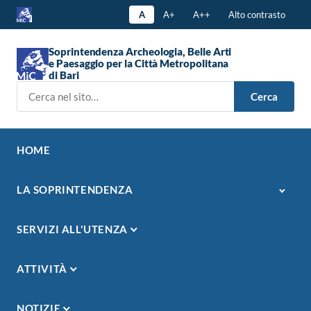
A
A+
A++
Alto contrasto
Soprintendenza Archeologia, Belle Arti
e Paesaggio per la Città Metropolitana
di Bari
Cerca nel sito
Cerca
HOME
LA SOPRINTENDENZA
SERVIZI ALL'UTENZA
ATTIVITÀ
NOTIZIE