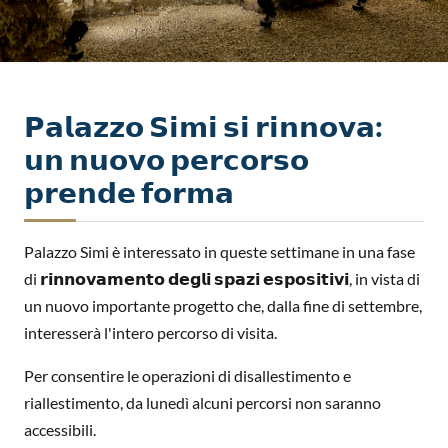
𝗣𝗮𝗹𝗮𝘇𝘇𝗼 𝗦𝗶𝗺𝗶 𝘀𝗶 𝗿𝗶𝗻𝗻𝗼𝘃𝗮:
𝘂𝗻 𝗻𝘂𝗼𝘃𝗼 𝗽𝗲𝗿𝗰𝗼𝗿𝘀𝗼
𝗽𝗿𝗲𝗻𝗱𝗲 𝗳𝗼𝗿𝗺𝗮
Palazzo Simi è interessato in queste settimane in una fase
di 𝗿𝗶𝗻𝗻𝗼𝘃𝗮𝗺𝗲𝗻𝘁𝗼 𝗱𝗲𝗴𝗹𝗶 𝘀𝗽𝗮𝘇𝗶 𝗲𝘀𝗽𝗼𝘀𝗶𝘁𝗶𝘃𝗶, in vista di
un nuovo importante progetto che, dalla fine di settembre,
interesserà l'intero percorso di visita.
Per consentire le operazioni di disallestimento e
riallestimento, da lunedì alcuni percorsi non saranno
accessibili.