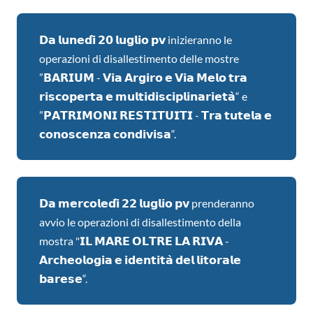
𝗗𝗮 𝗹𝘂𝗻𝗲𝗱𝗶̀ 𝟮𝟬 𝗹𝘂𝗴𝗹𝗶𝗼 𝗽𝘃 inizieranno le
operazioni di disallestimento delle mostre
”𝗕𝗔𝗥𝗜𝗨𝗠 - 𝗩𝗶𝗮 𝗔𝗿𝗴𝗶𝗿𝗼 𝗲 𝗩𝗶𝗮 𝗠𝗲𝗹𝗼 𝘁𝗿𝗮
𝗿𝗶𝘀𝗰𝗼𝗽𝗲𝗿𝘁𝗮 𝗲 𝗺𝘂𝗹𝘁𝗶𝗱𝗶𝘀𝗰𝗶𝗽𝗹𝗶𝗻𝗮𝗿𝗶𝗲𝘁𝗮̀“ e
”𝗣𝗔𝗧𝗥𝗜𝗠𝗢𝗡𝗜 𝗥𝗘𝗦𝗧𝗜𝗧𝗨𝗜𝗧𝗜 - 𝗧𝗿𝗮 𝘁𝘂𝘁𝗲𝗹𝗮 𝗲
𝗰𝗼𝗻𝗼𝘀𝗰𝗲𝗻𝘇𝗮 𝗰𝗼𝗻𝗱𝗶𝘃𝗶𝘀𝗮“.
𝗗𝗮 𝗺𝗲𝗿𝗰𝗼𝗹𝗲𝗱𝗶̀ 𝟮𝟮 𝗹𝘂𝗴𝗹𝗶𝗼 𝗽𝘃 prenderanno
avvio le operazioni di disallestimento della
mostra "𝗜𝗟 𝗠𝗔𝗥𝗘 𝗢𝗟𝗧𝗥𝗘 𝗟𝗔 𝗥𝗜𝗩𝗔 -
𝗔𝗿𝗰𝗵𝗲𝗼𝗹𝗼𝗴𝗶𝗮 𝗲 𝗶𝗱𝗲𝗻𝘁𝗶𝘁𝗮̀ 𝗱𝗲𝗹 𝗹𝗶𝘁𝗼𝗿𝗮𝗹𝗲
𝗯𝗮𝗿𝗲𝘀𝗲“.