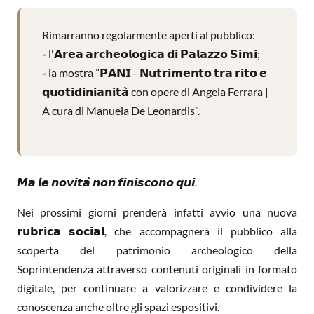
Rimarranno regolarmente aperti al pubblico:
-
l'𝗔𝗿𝗲𝗮 𝗮𝗿𝗰𝗵𝗲𝗼𝗹𝗼𝗴𝗶𝗰𝗮 𝗱𝗶 𝗣𝗮𝗹𝗮𝘇𝘇𝗼 𝗦𝗶𝗺𝗶;
-
la mostra ”𝗣𝗔𝗡𝗜 - 𝗡𝘂𝘁𝗿𝗶𝗺𝗲𝗻𝘁𝗼 𝘁𝗿𝗮 𝗿𝗶𝘁𝗼 𝗲
𝗾𝘂𝗼𝘁𝗶𝗱𝗶𝗻𝗶𝗮𝗻𝗶𝘁𝗮̀ con opere di Angela Ferrara |
A cura di Manuela De Leonardis”.
𝙈𝙖 𝙡𝙚 𝙣𝙤𝙫𝙞𝙩𝙖̀ 𝙣𝙤𝙣 𝙛𝙞𝙣𝙞𝙨𝙘𝙤𝙣𝙤 𝙦𝙪𝙞.
Nei prossimi giorni prenderà infatti avvio una nuova
𝗿𝘂𝗯𝗿𝗶𝗰𝗮 𝘀𝗼𝗰𝗶𝗮𝗹, che accompagnerà il pubblico alla
scoperta del patrimonio archeologico della
Soprintendenza attraverso contenuti originali in formato
digitale, per continuare a valorizzare e condividere la
conoscenza anche oltre gli spazi espositivi.